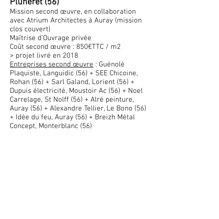
Pluneret (56)
Mission second œuvre, en collaboration
avec Atrium Architectes à Auray (mission
clos couvert)
Maîtrise d’Ouvrage privée
Coût second œuvre : 850€TTC / m2
> projet livré en 2018
Entreprises second œuvre
: Guénolé
Plaquiste, Languidic (56) + SEE Chicoine,
Rohan (56) + Sarl Galand, Lorient (56) +
Dupuis électricité, Moustoir Ac (56) + Noel
Carrelage, St Nolff (56) + Alré peinture,
Auray (56) + Ale
x
andre Tellier, Le Bono (56)
+ Idée du feu, Auray (56) + Breizh Métal
Concept, Monterblanc (56)