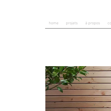
home
projets
à propos
c