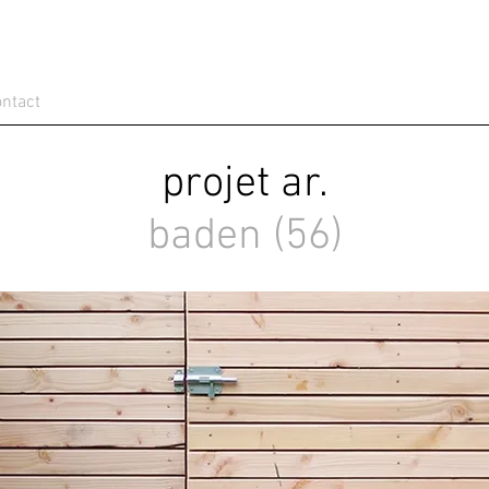
ontact
projet ar.
baden (56)